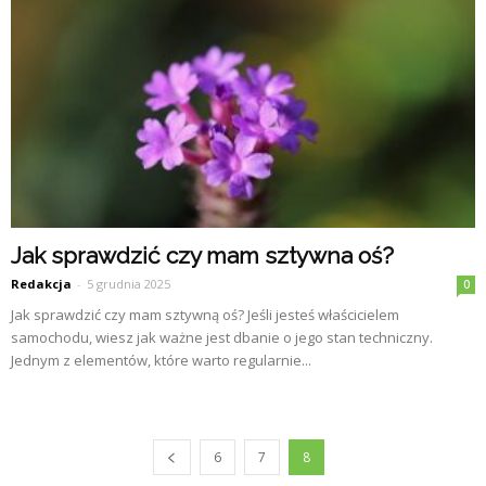
Jak sprawdzić czy mam sztywna oś?
Redakcja
-
5 grudnia 2025
0
Jak sprawdzić czy mam sztywną oś? Jeśli jesteś właścicielem
samochodu, wiesz jak ważne jest dbanie o jego stan techniczny.
Jednym z elementów, które warto regularnie...
6
7
8