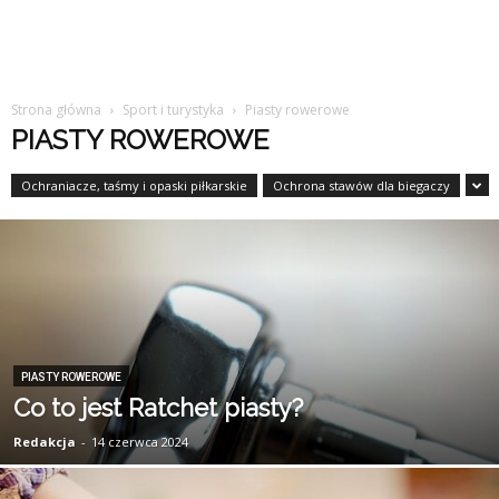
Strona główna
Sport i turystyka
Piasty rowerowe
PIASTY ROWEROWE
Ochraniacze, taśmy i opaski piłkarskie
Ochrona stawów dla biegaczy
PIASTY ROWEROWE
Co to jest Ratchet piasty?
Redakcja
-
14 czerwca 2024