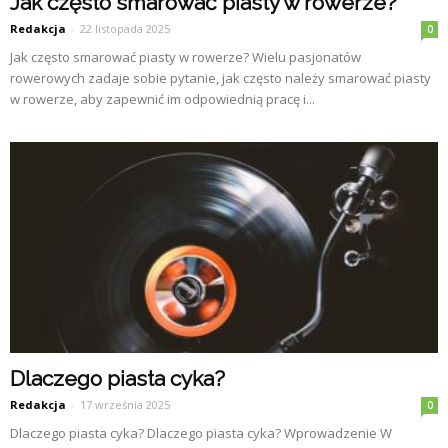
Jak często smarować piasty w rowerze?
Redakcja
-
22 listopada 2025
0
Jak często smarować piasty w rowerze? Wielu pasjonatów
rowerowych zadaje sobie pytanie, jak często należy smarować piasty
w rowerze, aby zapewnić im odpowiednią pracę i...
Dlaczego piasta cyka?
Redakcja
-
17 września 2025
0
Dlaczego piasta cyka? Dlaczego piasta cyka? Wprowadzenie W