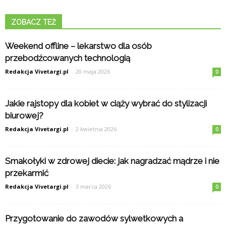
ZOBACZ TEŻ
Weekend offline – lekarstwo dla osób
przebodźcowanych technologią
Redakcja Vivetargi.pl
-
20 maja 2026
0
Jakie rajstopy dla kobiet w ciąży wybrać do stylizacji
biurowej?
Redakcja Vivetargi.pl
-
2 kwietnia 2026
0
Smakołyki w zdrowej diecie: jak nagradzać mądrze i nie
przekarmić
Redakcja Vivetargi.pl
-
3 marca 2026
0
Przygotowanie do zawodów sylwetkowych a