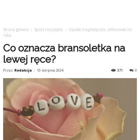
Strona główna
Sport i turystyka
Opaski magnetyczne, silikonowe na
rękę
Co oznacza bransoletka na
lewej ręce?
Przez
Redakcja
-
10 sierpnia 2024
371
0