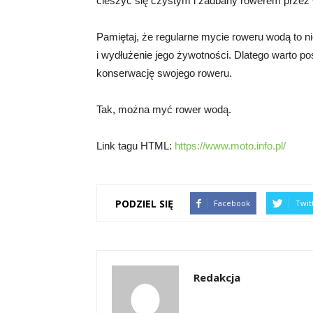
cieszyć się czystym i zadbany rowerem przez w
Pamiętaj, że regularne mycie roweru wodą to nie
i wydłużenie jego żywotności. Dlatego warto p
konserwację swojego roweru.
Tak, można myć rower wodą.
Link tagu HTML:
https://www.moto.info.pl/
PODZIEL SIĘ
Facebook
Twit
Redakcja