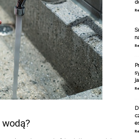
d
Re
S
n
Re
P
s
j
Re
D
c
 wodą?
e
Re