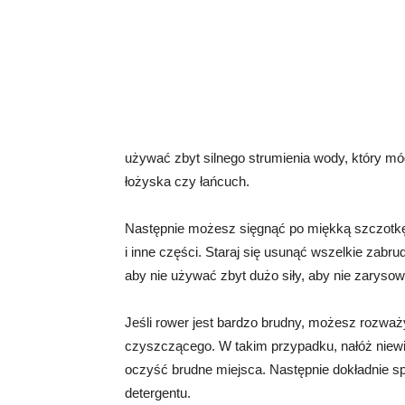
używać zbyt silnego strumienia wody, który móg
łożyska czy łańcuch.
Następnie możesz sięgnąć po miękką szczotkę l
i inne części. Staraj się usunąć wszelkie zabrudz
aby nie używać zbyt dużo siły, aby nie zaryso
Jeśli rower jest bardzo brudny, możesz rozważ
czyszczącego. W takim przypadku, nałóż niewiel
oczyść brudne miejsca. Następnie dokładnie s
detergentu.