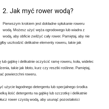
2. Jak myć rower wodą?
Pierwszym krokiem jest dokładne spłukanie roweru
wodą. Możesz użyć węża ogrodowego lub wiadra z
wodą, aby obficie zwilżyć cały rower. Pamiętaj, aby nie
łby uszkodzić delikatne elementy roweru, takie jak
ub gąbkę i delikatnie oczyścić ramę roweru, koła, widelec
enia, takie jak błoto, kurz czy resztki roślinne. Pamiętaj,
wać powierzchni roweru.
yć użycie łagodnego detergentu lub specjalnego środka
ką ilość detergentu na gąbkę lub szczotkę i delikatnie
płucz rower czystą wodą, aby usunąć pozostałości