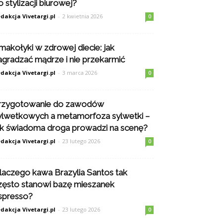
o stylizacji biurowej?
dakcja Vivetargi.pl
-
2 kwietnia 2026
0
makołyki w zdrowej diecie: jak
agradzać mądrze i nie przekarmić
dakcja Vivetargi.pl
-
3 marca 2026
0
rzygotowanie do zawodów
ylwetkowych a metamorfoza sylwetki –
ak świadoma droga prowadzi na scenę?
dakcja Vivetargi.pl
-
23 lutego 2026
0
laczego kawa Brazylia Santos tak
zęsto stanowi bazę mieszanek
spresso?
dakcja Vivetargi.pl
-
23 lutego 2026
0