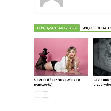
POWIĄZANE ARTYKUŁY
WIĘCEJ OD AUT
Co zrobić żeby nie zsuwały się
Gdzie możn
pończochy?
przeciwde