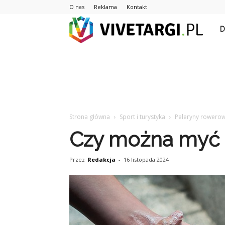
O nas
Reklama
Kontakt
Vive
Strona główna
Sport i turystyka
Peleryny rowero
Czy można myć 
Przez
Redakcja
-
16 listopada 2024