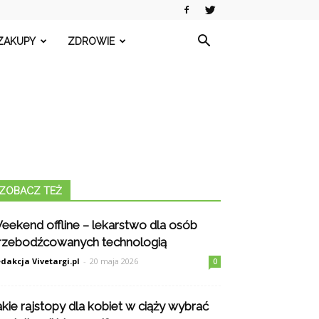
ZAKUPY
ZDROWIE
ZOBACZ TEŻ
eekend offline – lekarstwo dla osób
rzebodźcowanych technologią
dakcja Vivetargi.pl
-
20 maja 2026
0
akie rajstopy dla kobiet w ciąży wybrać