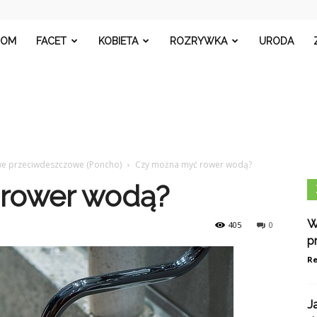
targi.pl
DOM
FACET
KOBIETA
ROZRYWKA
URODA
we przeciwdeszczowe (Poncho)
Czy można myć rower wodą?
rower wodą?
W
405
0
p
Re
J