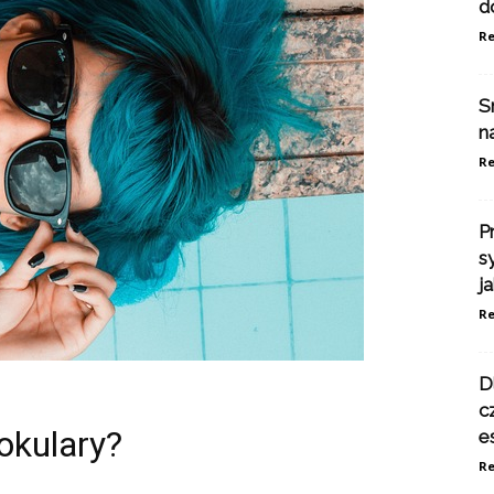
d
Re
S
n
Re
P
s
j
Re
D
c
 okulary?
e
Re