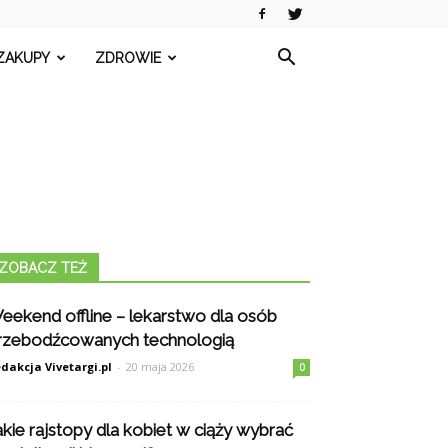
ZAKUPY
ZDROWIE
ZOBACZ TEŻ
eekend offline – lekarstwo dla osób
rzebodźcowanych technologią
dakcja Vivetargi.pl
-
20 maja 2026
0
akie rajstopy dla kobiet w ciąży wybrać