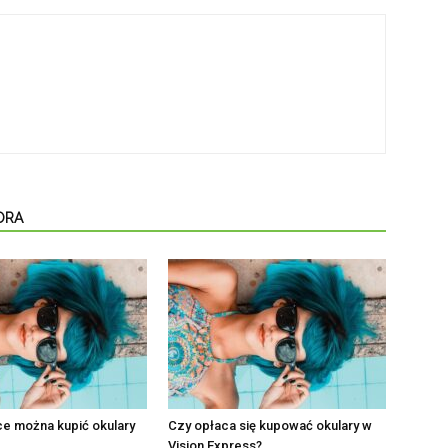
ORA
e można kupić okulary
Czy opłaca się kupować okulary w
Vision Express?