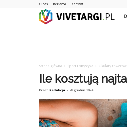
O nas
Reklama
Kontakt
Vive
Strona główna
Sport i turystyka
Okulary rowerow
Ile kosztują naj
Przez
Redakcja
-
28 grudnia 2024