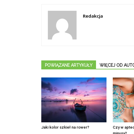
Redakcja
POWIĄZANE ARTYKUŁY
WIĘCEJ OD AUT
Jaki kolor szkieł na rower?
Czy w aptec
minusy?