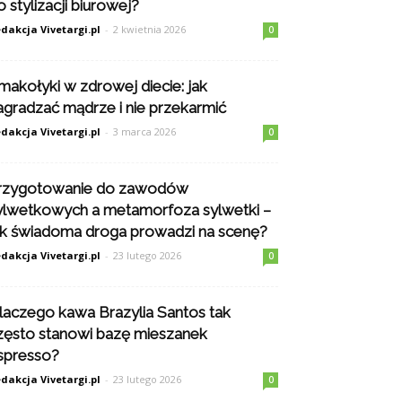
o stylizacji biurowej?
dakcja Vivetargi.pl
-
2 kwietnia 2026
0
makołyki w zdrowej diecie: jak
agradzać mądrze i nie przekarmić
dakcja Vivetargi.pl
-
3 marca 2026
0
rzygotowanie do zawodów
ylwetkowych a metamorfoza sylwetki –
ak świadoma droga prowadzi na scenę?
dakcja Vivetargi.pl
-
23 lutego 2026
0
laczego kawa Brazylia Santos tak
zęsto stanowi bazę mieszanek
spresso?
dakcja Vivetargi.pl
-
23 lutego 2026
0