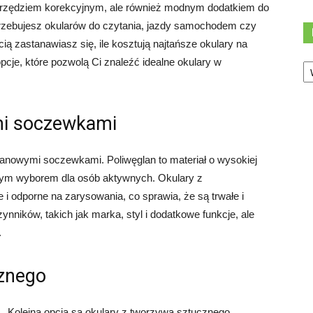
narzędziem korekcyjnym, ale również modnym dodatkiem do
trzebujesz okularów do czytania, jazdy samochodem czy
 zastanawiasz się, ile kosztują najtańsze okulary na
Ka
pcje, które pozwolą Ci znaleźć idealne okulary w
mi soczewkami
glanowymi soczewkami. Poliwęglan to materiał o wysokiej
lnym wyborem dla osób aktywnych. Okulary z
i odporne na zarysowania, co sprawia, że są trwałe i
ynników, takich jak marka, styl i dodatkowe funkcje, ale
.
cznego
Kolejną opcją są okulary z tworzywa sztucznego.