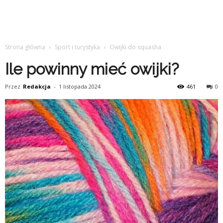
Strona główna
Sport i turystyka
Owijki do squasha
Ile powinny mieć owijki?
Przez
Redakcja
-
1 listopada 2024
461
0