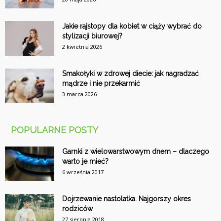
Jakie rajstopy dla kobiet w ciąży wybrać do
stylizacji biurowej?
2 kwietnia 2026
Smakołyki w zdrowej diecie: jak nagradzać
mądrze i nie przekarmić
3 marca 2026
POPULARNE POSTY
Garnki z wielowarstwowym dnem – dlaczego
warto je mieć?
6 września 2017
Dojrzewanie nastolatka. Najgorszy okres
rodziców
27 sierpnia 2018