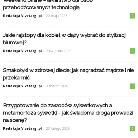
Weekend offline – lekarstwo dla osób
przebodźcowanych technologią
Redakcja Vivetargi.pl
-
20 maja 2026
0
Jakie rajstopy dla kobiet w ciąży wybrać do stylizacji
biurowej?
Redakcja Vivetargi.pl
-
2 kwietnia 2026
0
Smakołyki w zdrowej diecie: jak nagradzać mądrze i nie
przekarmić
Redakcja Vivetargi.pl
-
3 marca 2026
0
Przygotowanie do zawodów sylwetkowych a
metamorfoza sylwetki – jak świadoma droga prowadzi
na scenę?
Redakcja Vivetargi.pl
-
23 lutego 2026
0