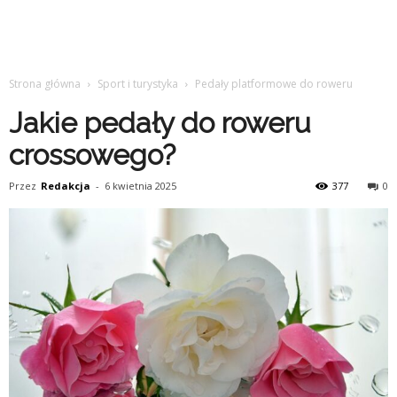
Strona główna
Sport i turystyka
Pedały platformowe do roweru
Jakie pedały do roweru
crossowego?
Przez
Redakcja
-
6 kwietnia 2025
377
0