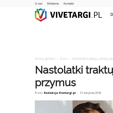
O nas
Reklama
Kontakt
Vive
Strona główna
Dom
Nastolatki traktują szkołę j
Nastolatki traktu
przymus
Przez
Redakcja Vivetargi.pl
-
13 sierpnia 2018