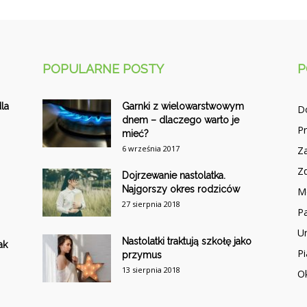
POPULARNE POSTY
P
la
Garnki z wielowarstwowym
D
dnem – dlaczego warto je
P
mieć?
6 września 2017
Z
Z
Dojrzewanie nastolatka.
Najgorszy okres rodziców
M
27 sierpnia 2018
Pa
U
Nastolatki traktują szkołę jako
ak
P
przymus
13 sierpnia 2018
O