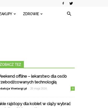
ZAKUPY
ZDROWIE
ZOBACZ TEŻ
eekend offline – lekarstwo dla osób
rzebodźcowanych technologią
dakcja Vivetargi.pl
-
20 maja 2026
0
akie rajstopy dla kobiet w ciąży wybrać