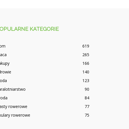
OPULARNE KATEGORIE
om
619
raca
265
akupy
166
drowie
140
oda
123
ralotniarstwo
90
roda
84
iasty rowerowe
77
kulary rowerowe
75