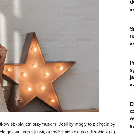
d
Re
S
n
Re
P
s
j
Re
D
c
e
tków szkoła jest przymusem. Jeśli by mogły to z chęcią by
Re
le gniewu, agresji i większość z nich nie potrafi sobie z nią