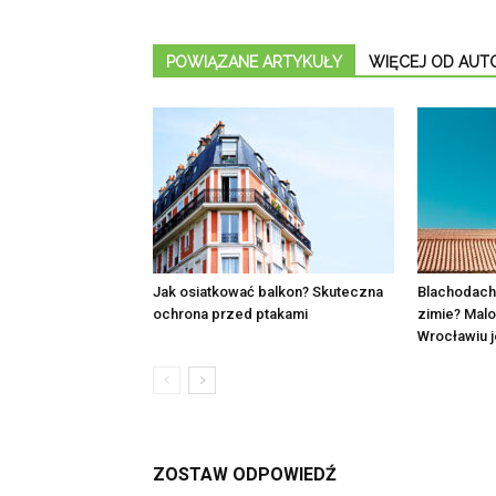
POWIĄZANE ARTYKUŁY
WIĘCEJ OD AUT
Jak osiatkować balkon? Skuteczna
Blachodach
ochrona przed ptakami
zimie? Mal
Wrocławiu j
ZOSTAW ODPOWIEDŹ