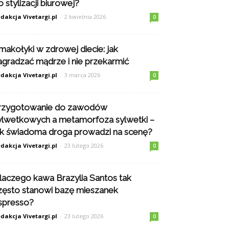
o stylizacji biurowej?
dakcja Vivetargi.pl
-
2 kwietnia 2026
0
makołyki w zdrowej diecie: jak
agradzać mądrze i nie przekarmić
dakcja Vivetargi.pl
-
3 marca 2026
0
rzygotowanie do zawodów
ylwetkowych a metamorfoza sylwetki –
ak świadoma droga prowadzi na scenę?
dakcja Vivetargi.pl
-
23 lutego 2026
0
laczego kawa Brazylia Santos tak
zęsto stanowi bazę mieszanek
spresso?
dakcja Vivetargi.pl
-
23 lutego 2026
0