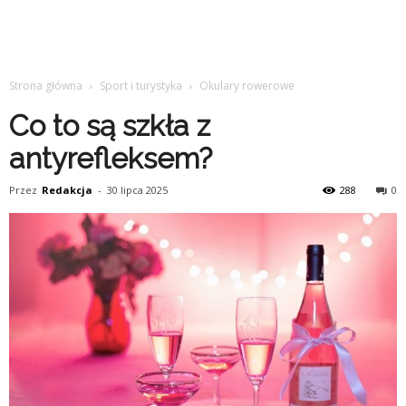
Strona główna
Sport i turystyka
Okulary rowerowe
Co to są szkła z
antyrefleksem?
Przez
Redakcja
-
30 lipca 2025
288
0