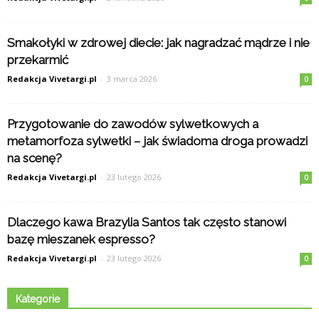
Smakołyki w zdrowej diecie: jak nagradzać mądrze i nie
przekarmić
Redakcja Vivetargi.pl
-
3 marca 2026
0
Przygotowanie do zawodów sylwetkowych a
metamorfoza sylwetki – jak świadoma droga prowadzi
na scenę?
Redakcja Vivetargi.pl
-
23 lutego 2026
0
Dlaczego kawa Brazylia Santos tak często stanowi
bazę mieszanek espresso?
Redakcja Vivetargi.pl
-
23 lutego 2026
0
Kategorie