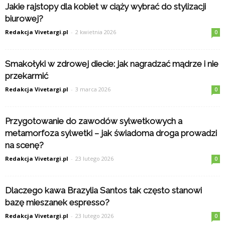
Jakie rajstopy dla kobiet w ciąży wybrać do stylizacji
biurowej?
Redakcja Vivetargi.pl
-
2 kwietnia 2026
0
Smakołyki w zdrowej diecie: jak nagradzać mądrze i nie
przekarmić
Redakcja Vivetargi.pl
-
3 marca 2026
0
Przygotowanie do zawodów sylwetkowych a
metamorfoza sylwetki – jak świadoma droga prowadzi
na scenę?
Redakcja Vivetargi.pl
-
23 lutego 2026
0
Dlaczego kawa Brazylia Santos tak często stanowi
bazę mieszanek espresso?
Redakcja Vivetargi.pl
-
23 lutego 2026
0