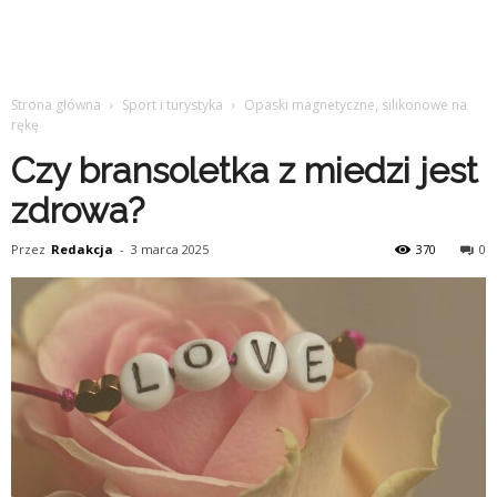
Strona główna
Sport i turystyka
Opaski magnetyczne, silikonowe na
rękę
Czy bransoletka z miedzi jest
zdrowa?
Przez
Redakcja
-
3 marca 2025
370
0