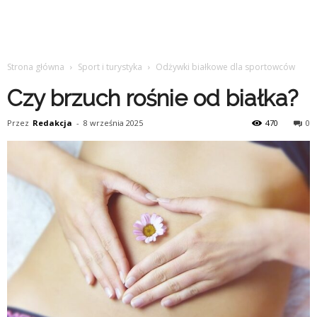
Strona główna
Sport i turystyka
Odżywki białkowe dla sportowców
Czy brzuch rośnie od białka?
Przez
Redakcja
-
8 września 2025
470
0