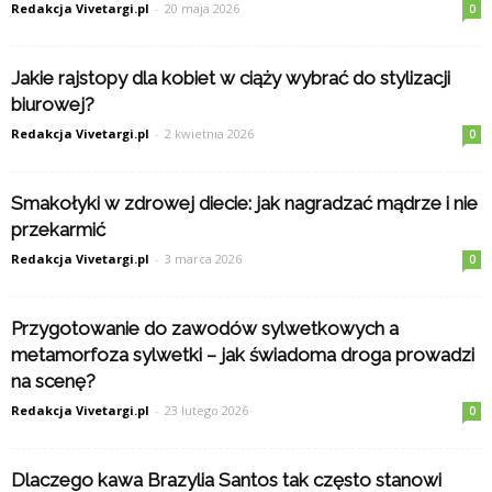
Redakcja Vivetargi.pl
-
20 maja 2026
0
Jakie rajstopy dla kobiet w ciąży wybrać do stylizacji
biurowej?
Redakcja Vivetargi.pl
-
2 kwietnia 2026
0
Smakołyki w zdrowej diecie: jak nagradzać mądrze i nie
przekarmić
Redakcja Vivetargi.pl
-
3 marca 2026
0
Przygotowanie do zawodów sylwetkowych a
metamorfoza sylwetki – jak świadoma droga prowadzi
na scenę?
Redakcja Vivetargi.pl
-
23 lutego 2026
0
Dlaczego kawa Brazylia Santos tak często stanowi