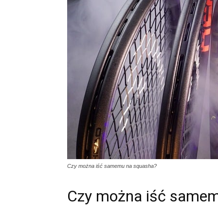
Czy można iść samemu na squasha?
Czy można iść samem