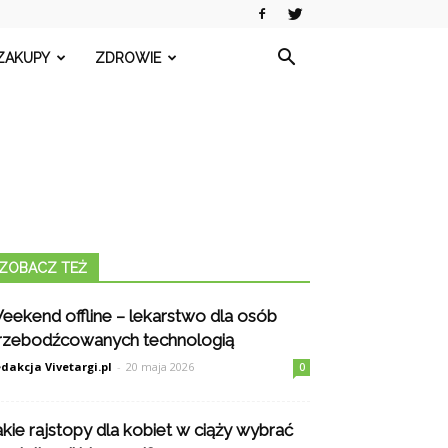
ZAKUPY
ZDROWIE
ZOBACZ TEŻ
eekend offline – lekarstwo dla osób
rzebodźcowanych technologią
dakcja Vivetargi.pl
-
20 maja 2026
0
akie rajstopy dla kobiet w ciąży wybrać