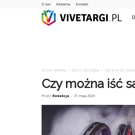
O nas
Reklama
Kontakt
Vive
Strona główna
Sport i turystyka
Ubrania do squa
Czy można iść 
Przez
Redakcja
-
31 maja 2024