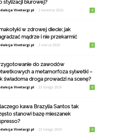
o stylizacji biurowej?
dakcja Vivetargi.pl
-
2 kwietnia 2026
0
makołyki w zdrowej diecie: jak
agradzać mądrze i nie przekarmić
dakcja Vivetargi.pl
-
3 marca 2026
0
rzygotowanie do zawodów
ylwetkowych a metamorfoza sylwetki –
ak świadoma droga prowadzi na scenę?
dakcja Vivetargi.pl
-
23 lutego 2026
0
laczego kawa Brazylia Santos tak
zęsto stanowi bazę mieszanek
spresso?
dakcja Vivetargi.pl
-
23 lutego 2026
0