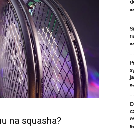
d
Re
S
n
Re
P
s
j
Re
D
c
u na squasha?
e
Re