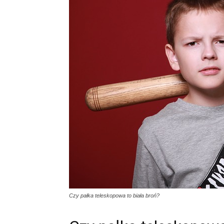
Czy pałka teleskopowa to biała broń?