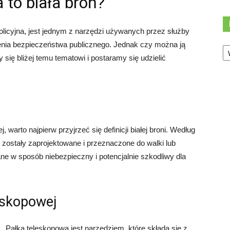
 to biała broń?
olicyjna, jest jednym z narzędzi używanych przez służby
Ka
nia bezpieczeństwa publicznego. Jednak czy można ją
się bliżej temu tematowi i postaramy się udzielić
 warto najpierw przyjrzeć się definicji białej broni. Według
e zostały zaprojektowane i przeznaczone do walki lub
ne w sposób niebezpieczny i potencjalnie szkodliwy dla
eskopowej
Pałka teleskopowa jest narzędziem, które składa się z