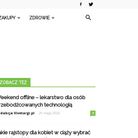
ZAKUPY
ZDROWIE
ZOBACZ TEŻ
eekend offline – lekarstwo dla osób
rzebodźcowanych technologią
dakcja Vivetargi.pl
-
20 maja 2026
0
akie rajstopy dla kobiet w ciąży wybrać