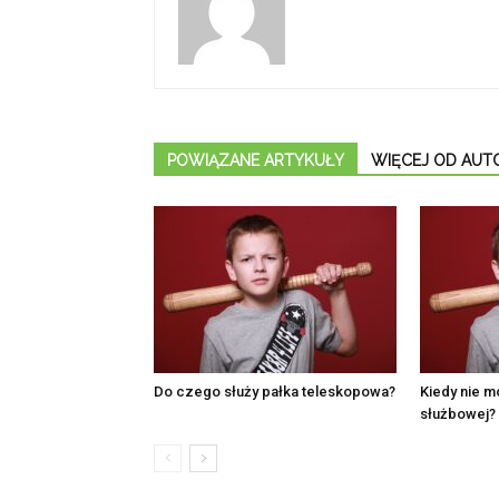
POWIĄZANE ARTYKUŁY
WIĘCEJ OD AUT
Do czego służy pałka teleskopowa?
Kiedy nie m
służbowej?