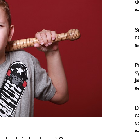
d
Re
S
n
Re
P
s
j
Re
D
c
e
Re