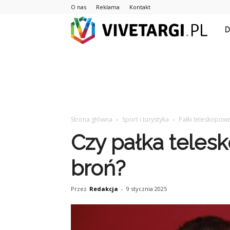
O nas
Reklama
Kontakt
Vive
Strona główna
Sport i turystyka
Pałki teleskopow
Czy pałka teles
broń?
Przez
Redakcja
-
9 stycznia 2025