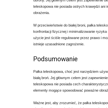
obrony. Jej głównym celem jest zapewnienie b
teleskopowa nie posiada ostrych krawędzi an
obrażenia.
W przeciwieństwie do białej broni, pałka telesk
konfrontacji fizycznej i minimalizowanie ryzyk
użycie jest ściśle regulowane przez prawo i m
istnieje uzasadnione zagrożenie.
Podsumowanie
Pałka teleskopowa, choć jest narzędziem uży
białą broń. Jej głównym celem jest zapewnieni
teleskopowa nie posiada cech charakterystycznyc
elementy mogące spowodować poważne obraż
Ważne jest, aby zrozumieć, że pałka teleskop