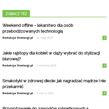
ZOBACZ TEŻ
Weekend offline – lekarstwo dla osób
przebodźcowanych technologią
Redakcja Vivetargi.pl
-
20 maja 2026
0
Jakie rajstopy dla kobiet w ciąży wybrać do stylizacji
biurowej?
Redakcja Vivetargi.pl
-
2 kwietnia 2026
0
Smakołyki w zdrowej diecie: jak nagradzać mądrze i nie
przekarmić
Redakcja Vivetargi.pl
-
3 marca 2026
0
Przygotowanie do zawodów sylwetkowych a