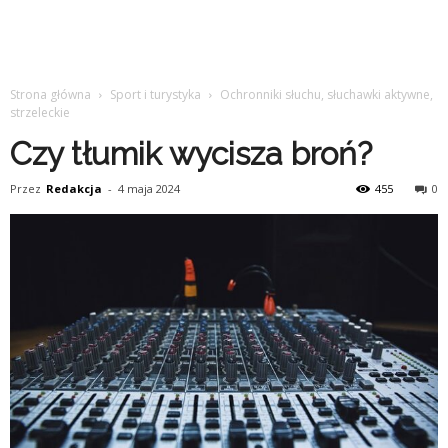
Strona główna
Sport i turystyka
Ochronniki słuchu, słuchawki aktywne,
strzeleckie
Czy tłumik wycisza broń?
Przez
Redakcja
-
4 maja 2024
455
0