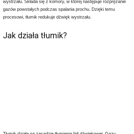
wystrzału. Składa się z komory, w której następuje rozprężanie
gazów powstałych podczas spalania prochu. Dzięki temu
procesowi, tłumik redukuje dźwięk wystrzału.
Jak działa tłumik?
Tłumik działa na zasadzie tłumienia fali dźwiękowej. Gazy