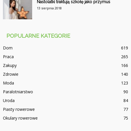
Nastolatki traktują szkołę jako przymus
13 sierpnia 2018
POPULARNE KATEGORIE
Dom
619
Praca
265
Zakupy
166
Zdrowie
140
Moda
123
Paralotniarstwo
90
Uroda
84
Piasty rowerowe
77
Okulary rowerowe
75