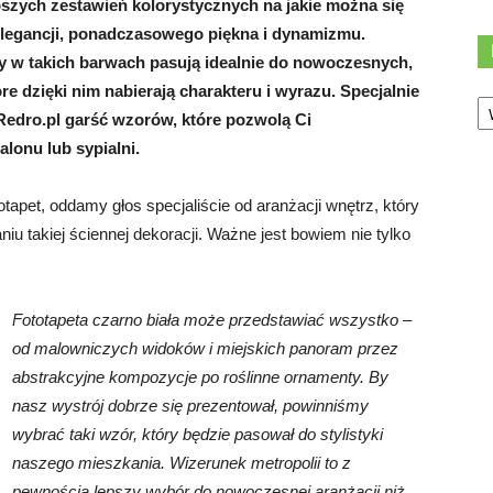
lepszych zestawień kolorystycznych na jakie można się
elegancji, ponadczasowego piękna i dynamizmu.
by w takich barwach pasują idealnie do nowoczesnych,
e dzięki nim nabierają charakteru i wyrazu. Specjalnie
Ka
Redro.pl garść wzorów, które pozwolą Ci
lonu lub sypialni.
apet, oddamy głos specjaliście od aranżacji wnętrz, który
iu takiej ściennej dekoracji. Ważne jest bowiem nie tylko
Fototapeta czarno biała może przedstawiać wszystko –
od malowniczych widoków i miejskich panoram przez
abstrakcyjne kompozycje po roślinne ornamenty. By
nasz wystrój dobrze się prezentował, powinniśmy
wybrać taki wzór, który będzie pasował do stylistyki
naszego mieszkania. Wizerunek metropolii to z
pewnością lepszy wybór do nowoczesnej aranżacji niż