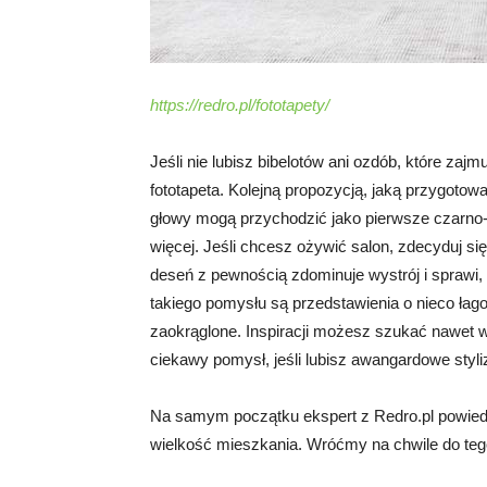
https://redro.pl/fototapety/
Jeśli nie lubisz bibelotów ani ozdób, które zajm
fototapeta. Kolejną propozycją, jaką przygoto
głowy mogą przychodzić jako pierwsze czarno-b
więcej. Jeśli chcesz ożywić salon, zdecyduj się n
deseń z pewnością zdominuje wystrój i sprawi, 
takiego pomysłu są przedstawienia o nieco łago
zaokrąglone. Inspiracji możesz szukać nawet w 
ciekawy pomysł, jeśli lubisz awangardowe styli
Na samym początku ekspert z Redro.pl powiedz
wielkość mieszkania. Wróćmy na chwile do teg