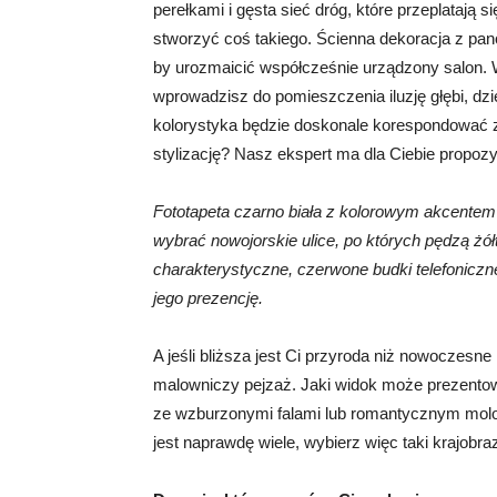
perełkami i gęsta sieć dróg, które przeplatają 
stworzyć coś takiego. Ścienna dekoracja z pa
by urozmaicić współcześnie urządzony salon. Wid
wprowadzisz do pomieszczenia iluzję głębi, dz
kolorystyka będzie doskonale korespondować 
stylizację? Nasz ekspert ma dla Ciebie propozy
Fototapeta czarno biała z kolorowym akcentem 
wybrać nowojorskie ulice, po których pędzą żół
charakterystyczne, czerwone budki telefoniczn
jego prezencję.
A jeśli bliższa jest Ci przyroda niż nowocze
malowniczy pejzaż. Jaki widok może prezentow
ze wzburzonymi falami lub romantycznym molo,
jest naprawdę wiele, wybierz więc taki krajobraz