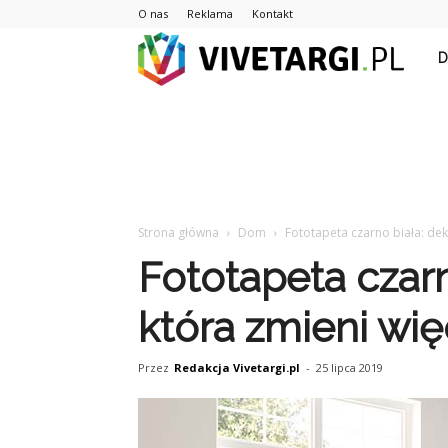
O nas
Reklama
Kontakt
Vive
Strona główna
Dom
Fototapeta czarno biała: deko
Fototapeta czarn
która zmieni więc
Przez
Redakcja Vivetargi.pl
-
25 lipca 2019