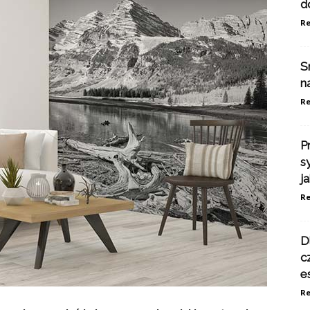
d
Re
S
n
Re
P
s
j
Re
D
c
e
Re