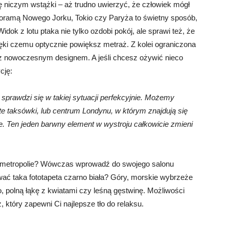
się niczym wstążki – aż trudno uwierzyć, że człowiek mógł
noramą Nowego Jorku, Tokio czy Paryża to świetny sposób,
ok z lotu ptaka nie tylko ozdobi pokój, ale sprawi też, że
ięki czemu optycznie powiększ metraż. Z kolei ograniczona
z nowoczesnym designem. A jeśli chcesz ożywić nieco
cję:
sprawdzi się w takiej sytuacji perfekcyjnie. Możemy
te taksówki, lub centrum Londynu, w którym znajdują się
e. Ten jeden barwny element w wystroju całkowicie zmieni
sne metropolie? Wówczas wprowadź do swojego salonu
ać taka fototapeta czarno biała? Góry, morskie wybrzeże
 polną łąkę z kwiatami czy leśną gęstwinę. Możliwości
, który zapewni Ci najlepsze tło do relaksu.