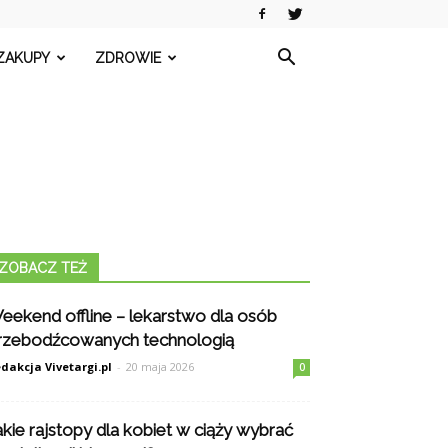
ZAKUPY
ZDROWIE
ZOBACZ TEŻ
eekend offline – lekarstwo dla osób
rzebodźcowanych technologią
dakcja Vivetargi.pl
-
20 maja 2026
0
akie rajstopy dla kobiet w ciąży wybrać