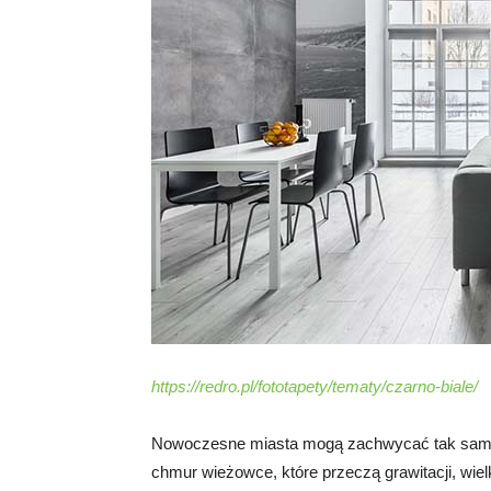
https://redro.pl/fototapety/tematy/czarno-biale/
Nowoczesne miasta mogą zachwycać tak samo j
chmur wieżowce, które przeczą grawitacji, wie