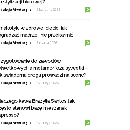
o stylizacji biurowej?
dakcja Vivetargi.pl
-
2 kwietnia 2026
0
makołyki w zdrowej diecie: jak
agradzać mądrze i nie przekarmić
dakcja Vivetargi.pl
-
3 marca 2026
0
rzygotowanie do zawodów
ylwetkowych a metamorfoza sylwetki –
ak świadoma droga prowadzi na scenę?
dakcja Vivetargi.pl
-
23 lutego 2026
0
laczego kawa Brazylia Santos tak
zęsto stanowi bazę mieszanek
spresso?
dakcja Vivetargi.pl
-
23 lutego 2026
0