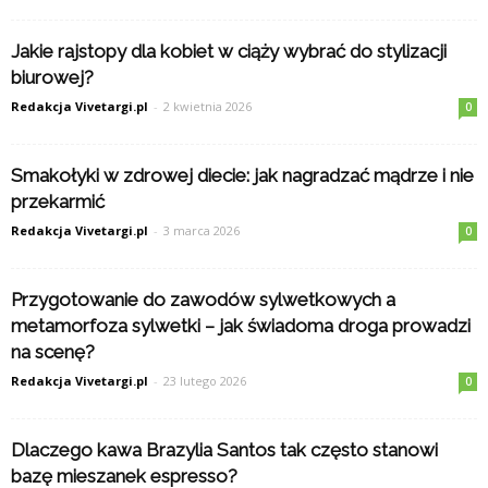
Jakie rajstopy dla kobiet w ciąży wybrać do stylizacji
biurowej?
Redakcja Vivetargi.pl
-
2 kwietnia 2026
0
Smakołyki w zdrowej diecie: jak nagradzać mądrze i nie
przekarmić
Redakcja Vivetargi.pl
-
3 marca 2026
0
Przygotowanie do zawodów sylwetkowych a
metamorfoza sylwetki – jak świadoma droga prowadzi
na scenę?
Redakcja Vivetargi.pl
-
23 lutego 2026
0
Dlaczego kawa Brazylia Santos tak często stanowi
bazę mieszanek espresso?