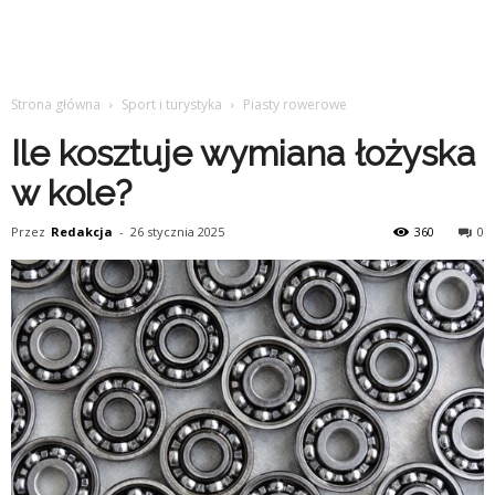
Strona główna
Sport i turystyka
Piasty rowerowe
Ile kosztuje wymiana łożyska
w kole?
Przez
Redakcja
-
26 stycznia 2025
360
0