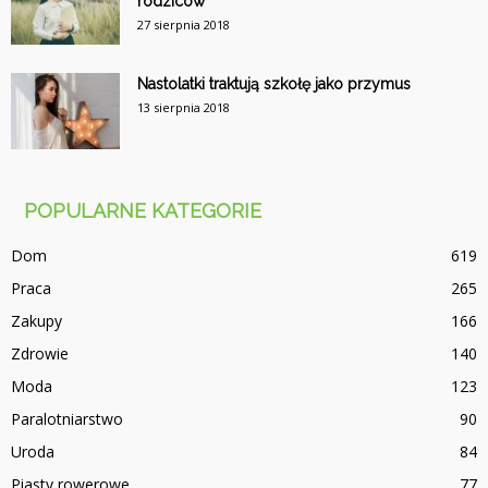
rodziców
27 sierpnia 2018
Nastolatki traktują szkołę jako przymus
13 sierpnia 2018
POPULARNE KATEGORIE
Dom
619
Praca
265
Zakupy
166
Zdrowie
140
Moda
123
Paralotniarstwo
90
Uroda
84
Piasty rowerowe
77