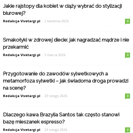
Jakie rajstopy dla kobiet w ciąży wybrać do stylizacji
biurowej?
Redakcja Vivetargi.pl
-
2 kwietnia 2026
0
Smakołyki w zdrowej diecie: jak nagradzać mądrze i nie
przekarmić
Redakcja Vivetargi.pl
-
3 marca 2026
0
Przygotowanie do zawodów sylwetkowych a
metamorfoza sylwetki – jak świadoma droga prowadzi
na scenę?
Redakcja Vivetargi.pl
-
23 lutego 2026
0
Dlaczego kawa Brazylia Santos tak często stanowi
bazę mieszanek espresso?
Redakcja Vivetargi.pl
-
23 lutego 2026
0