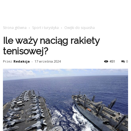
Strona główna
Sport i turystyka
Owijki do squasha
Ile waży naciąg rakiety
tenisowej?
Przez
Redakcja
-
17 września 2024
451
0