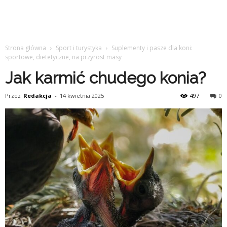
Strona główna
Sport i turystyka
Suplementy i pasze dla koni:
sportowe, dietetyczne, na przyrost masy
Jak karmić chudego konia?
Przez
Redakcja
-
14 kwietnia 2025
497
0