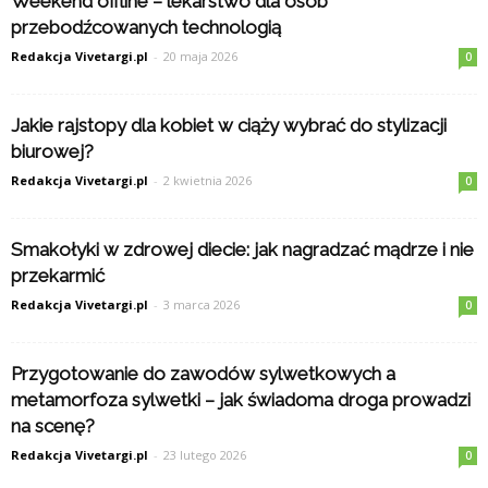
Weekend offline – lekarstwo dla osób
przebodźcowanych technologią
Redakcja Vivetargi.pl
-
20 maja 2026
0
Jakie rajstopy dla kobiet w ciąży wybrać do stylizacji
biurowej?
Redakcja Vivetargi.pl
-
2 kwietnia 2026
0
Smakołyki w zdrowej diecie: jak nagradzać mądrze i nie
przekarmić
Redakcja Vivetargi.pl
-
3 marca 2026
0
Przygotowanie do zawodów sylwetkowych a
metamorfoza sylwetki – jak świadoma droga prowadzi
na scenę?
Redakcja Vivetargi.pl
-
23 lutego 2026
0