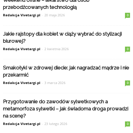
Weekend offline – lekarstwo dla osób
przebodźcowanych technologią
Redakcja Vivetargi.pl
-
20 maja 2026
0
Jakie rajstopy dla kobiet w ciąży wybrać do stylizacji
biurowej?
Redakcja Vivetargi.pl
-
2 kwietnia 2026
0
Smakołyki w zdrowej diecie: jak nagradzać mądrze i nie
przekarmić
Redakcja Vivetargi.pl
-
3 marca 2026
0
Przygotowanie do zawodów sylwetkowych a
metamorfoza sylwetki – jak świadoma droga prowadzi
na scenę?
Redakcja Vivetargi.pl
-
23 lutego 2026
0