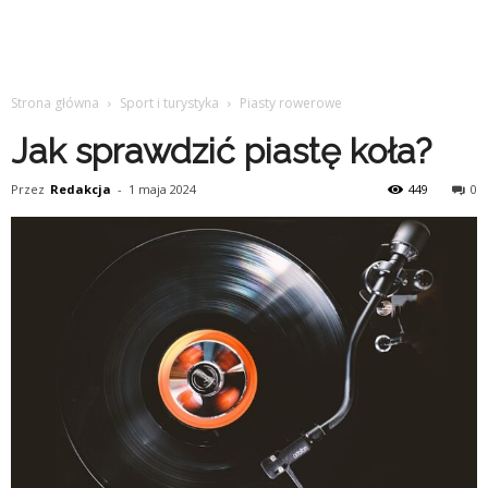
Strona główna
Sport i turystyka
Piasty rowerowe
Jak sprawdzić piastę koła?
Przez
Redakcja
-
1 maja 2024
449
0