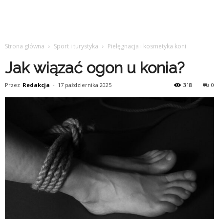
Strona główna
Sport i turystyka
Pielęgnacja i kosmetyka koni
Jak wiązać ogon u konia?
Przez
Redakcja
-
17 października 2025
318
0