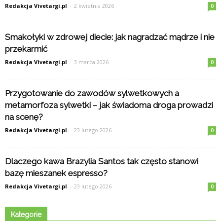
Redakcja Vivetargi.pl
-
2 kwietnia 2026
0
Smakołyki w zdrowej diecie: jak nagradzać mądrze i nie
przekarmić
Redakcja Vivetargi.pl
-
3 marca 2026
0
Przygotowanie do zawodów sylwetkowych a
metamorfoza sylwetki – jak świadoma droga prowadzi
na scenę?
Redakcja Vivetargi.pl
-
23 lutego 2026
0
Dlaczego kawa Brazylia Santos tak często stanowi
bazę mieszanek espresso?
Redakcja Vivetargi.pl
-
23 lutego 2026
0
Kategorie