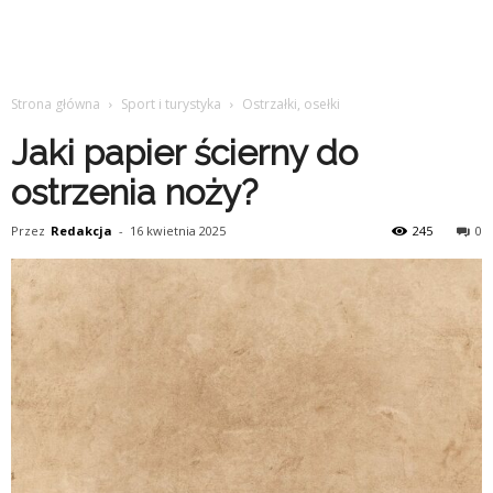
Strona główna
Sport i turystyka
Ostrzałki, osełki
Jaki papier ścierny do
ostrzenia noży?
Przez
Redakcja
-
16 kwietnia 2025
245
0