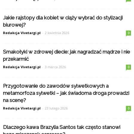
Jakie rajstopy dla kobiet w ciąży wybrać do stylizacji
biurowej?
Redakcja Vivetargi.pl
-
2 kwietnia 2026
0
Smakołyki w zdrowej diecie: jak nagradzać mądrze i nie
przekarmić
Redakcja Vivetargi.pl
-
3 marca 2026
0
Przygotowanie do zawodów sylwetkowych a
metamorfoza sylwetki – jak świadoma droga prowadzi
na scenę?
Redakcja Vivetargi.pl
-
23 lutego 2026
0
Dlaczego kawa Brazylia Santos tak często stanowi