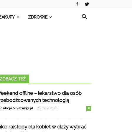
ZAKUPY
ZDROWIE
ZOBACZ TEŻ
eekend offline – lekarstwo dla osób
rzebodźcowanych technologią
dakcja Vivetargi.pl
-
20 maja 2026
0
akie rajstopy dla kobiet w ciąży wybrać