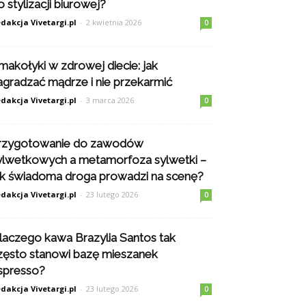
o stylizacji biurowej?
dakcja Vivetargi.pl
-
2 kwietnia 2026
0
makołyki w zdrowej diecie: jak
agradzać mądrze i nie przekarmić
dakcja Vivetargi.pl
-
3 marca 2026
0
rzygotowanie do zawodów
ylwetkowych a metamorfoza sylwetki –
ak świadoma droga prowadzi na scenę?
dakcja Vivetargi.pl
-
23 lutego 2026
0
laczego kawa Brazylia Santos tak
zęsto stanowi bazę mieszanek
spresso?
dakcja Vivetargi.pl
-
23 lutego 2026
0