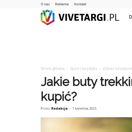
O nas
Reklama
Kontakt
Vive
Strona główna
Sport i turystyka
Odzież turystyczn
Jakie buty trek
kupić?
Przez
Redakcja
-
1 kwietnia 2025