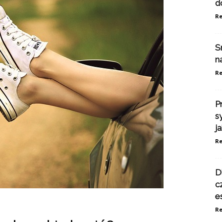
d
Re
S
n
Re
P
s
j
Re
D
c
e
Re