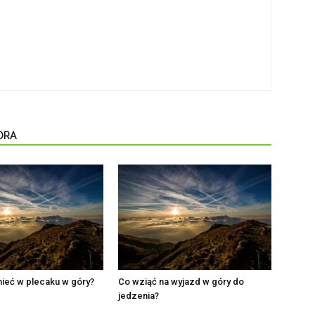
ORA
ieć w plecaku w góry?
Co wziąć na wyjazd w góry do
jedzenia?