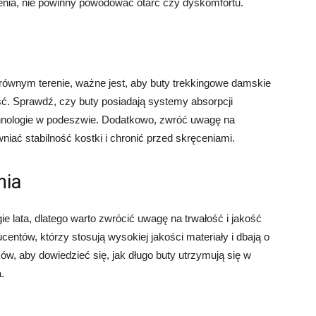
nia, nie powinny powodować otarć czy dyskomfortu.
równym terenie, ważne jest, aby buty trekkingowe damskie
ść. Sprawdź, czy buty posiadają systemy absorpcji
echnologie w podeszwie. Dodatkowo, zwróć uwagę na
niać stabilność kostki i chronić przed skręceniami.
nia
ie lata, dlatego warto zwrócić uwagę na trwałość i jakość
ntów, którzy stosują wysokiej jakości materiały i dbają o
ów, aby dowiedzieć się, jak długo buty utrzymują się w
.