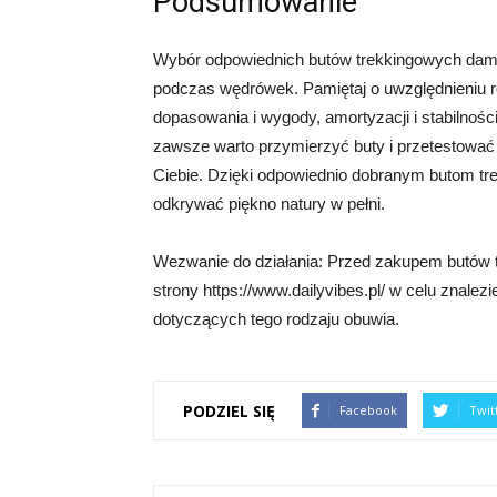
Podsumowanie
Wybór odpowiednich butów trekkingowych damsk
podczas wędrówek. Pamiętaj o uwzględnieniu rod
dopasowania i wygody, amortyzacji i stabilnośc
zawsze warto przymierzyć buty i przetestować j
Ciebie. Dzięki odpowiednio dobranym butom t
odkrywać piękno natury w pełni.
Wezwanie do działania: Przed zakupem butów 
strony https://www.dailyvibes.pl/ w celu znalez
dotyczących tego rodzaju obuwia.
PODZIEL SIĘ
Facebook
Twit