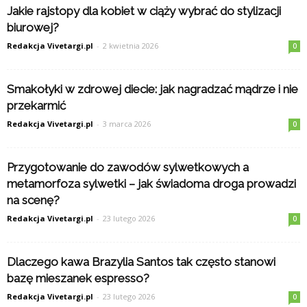
Jakie rajstopy dla kobiet w ciąży wybrać do stylizacji
biurowej?
Redakcja Vivetargi.pl
-
2 kwietnia 2026
0
Smakołyki w zdrowej diecie: jak nagradzać mądrze i nie
przekarmić
Redakcja Vivetargi.pl
-
3 marca 2026
0
Przygotowanie do zawodów sylwetkowych a
metamorfoza sylwetki – jak świadoma droga prowadzi
na scenę?
Redakcja Vivetargi.pl
-
23 lutego 2026
0
Dlaczego kawa Brazylia Santos tak często stanowi
bazę mieszanek espresso?
Redakcja Vivetargi.pl
-
23 lutego 2026
0