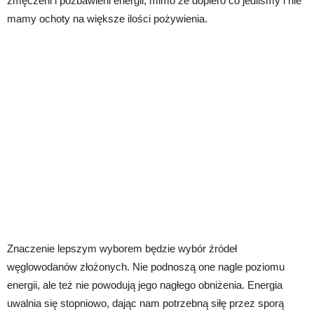
zmęczeni i pozbawieni energii, mimo że dopiero co jedliśmy i nie
mamy ochoty na większe ilości pożywienia.
Znaczenie lepszym wyborem będzie wybór źródeł
węglowodanów złożonych. Nie podnoszą one nagle poziomu
energii, ale też nie powodują jego nagłego obniżenia. Energia
uwalnia się stopniowo, dając nam potrzebną siłę przez sporą