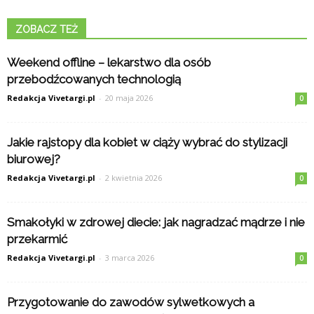
ZOBACZ TEŻ
Weekend offline – lekarstwo dla osób
przebodźcowanych technologią
Redakcja Vivetargi.pl
-
20 maja 2026
0
Jakie rajstopy dla kobiet w ciąży wybrać do stylizacji
biurowej?
Redakcja Vivetargi.pl
-
2 kwietnia 2026
0
Smakołyki w zdrowej diecie: jak nagradzać mądrze i nie
przekarmić
Redakcja Vivetargi.pl
-
3 marca 2026
0
Przygotowanie do zawodów sylwetkowych a