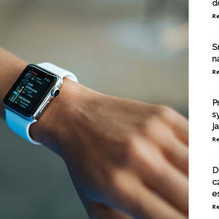
d
Re
S
n
Re
P
s
j
Re
D
c
e
Re