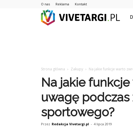
O nas
Reklama
Kontakt
Vive
Strona główna
Zakupy
Na jakie funkcje warto z
Na jakie funkcje
uwagę podczas 
sportowego?
Przez
Redakcja Vivetargi.pl
-
4 lipca 2019