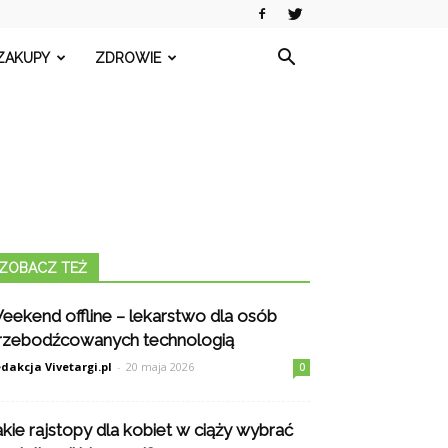
ZAKUPY
ZDROWIE
ZOBACZ TEŻ
eekend offline – lekarstwo dla osób
rzebodźcowanych technologią
dakcja Vivetargi.pl
-
20 maja 2026
0
akie rajstopy dla kobiet w ciąży wybrać