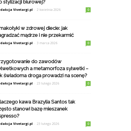
o stylizacji biurowej?
dakcja Vivetargi.pl
-
2 kwietnia 2026
0
makołyki w zdrowej diecie: jak
agradzać mądrze i nie przekarmić
dakcja Vivetargi.pl
-
3 marca 2026
0
rzygotowanie do zawodów
ylwetkowych a metamorfoza sylwetki –
ak świadoma droga prowadzi na scenę?
dakcja Vivetargi.pl
-
23 lutego 2026
0
laczego kawa Brazylia Santos tak
zęsto stanowi bazę mieszanek
spresso?
dakcja Vivetargi.pl
-
23 lutego 2026
0