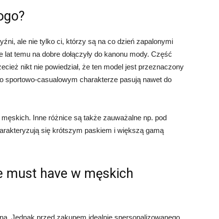
ogo?
ni, ale nie tylko ci, którzy są na co dzień zapalonymi
le lat temu na dobre dołączyły do kanonu mody. Część
zecież nikt nie powiedział, że ten model jest przeznaczony
i o sportowo-casualowym charakterze pasują nawet do
męskich. Inne różnice są także zauważalne np. pod
arakteryzują się krótszym paskiem i większą gamą
ne must have w męskich
alna. Jednak przed zakupem idealnie spersonalizowanego