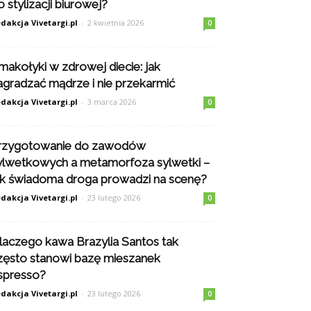
o stylizacji biurowej?
dakcja Vivetargi.pl
-
2 kwietnia 2026
0
makołyki w zdrowej diecie: jak
agradzać mądrze i nie przekarmić
dakcja Vivetargi.pl
-
3 marca 2026
0
rzygotowanie do zawodów
ylwetkowych a metamorfoza sylwetki –
ak świadoma droga prowadzi na scenę?
dakcja Vivetargi.pl
-
23 lutego 2026
0
laczego kawa Brazylia Santos tak
zęsto stanowi bazę mieszanek
spresso?
dakcja Vivetargi.pl
-
23 lutego 2026
0