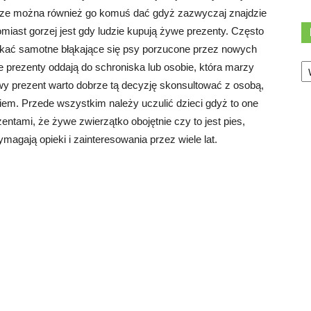
sze można również go komuś dać gdyż zazwyczaj znajdzie
miast gorzej jest gdy ludzie kupują żywe prezenty. Często
potkać samotne błąkające się psy porzucone przez nowych
Ka
fione prezenty oddają do schroniska lub osobie, która marzy
wy prezent warto dobrze tą decyzję skonsultować z osobą,
m. Przede wszystkim należy uczulić dzieci gdyż to one
ntami, że żywe zwierzątko obojętnie czy to jest pies,
agają opieki i zainteresowania przez wiele lat.