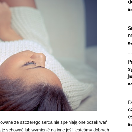
d
Re
S
n
Re
P
s
j
Re
D
c
e
darowane ze szczerego serca nie spełniają one oczekiwań
Re
 je schować lub wymienić na inne jeśli jesteśmy dobrych