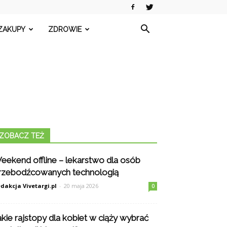
ZAKUPY
ZDROWIE
ZOBACZ TEŻ
eekend offline – lekarstwo dla osób
rzebodźcowanych technologią
dakcja Vivetargi.pl
-
20 maja 2026
0
akie rajstopy dla kobiet w ciąży wybrać