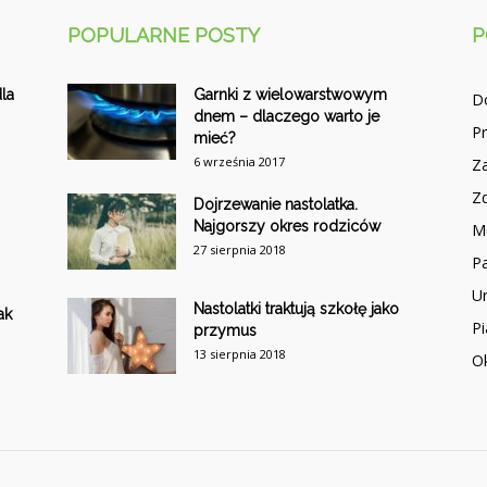
POPULARNE POSTY
P
la
Garnki z wielowarstwowym
D
dnem – dlaczego warto je
P
mieć?
6 września 2017
Z
Z
Dojrzewanie nastolatka.
Najgorszy okres rodziców
M
27 sierpnia 2018
Pa
U
Nastolatki traktują szkołę jako
ak
P
przymus
13 sierpnia 2018
O