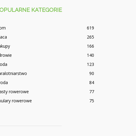
OPULARNE KATEGORIE
om
619
raca
265
akupy
166
drowie
140
oda
123
ralotniarstwo
90
roda
84
iasty rowerowe
77
kulary rowerowe
75