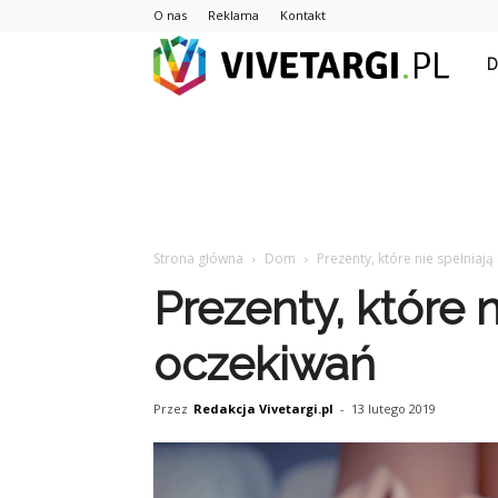
O nas
Reklama
Kontakt
Vive
Strona główna
Dom
Prezenty, które nie spełniaj
Prezenty, które n
oczekiwań
Przez
Redakcja Vivetargi.pl
-
13 lutego 2019