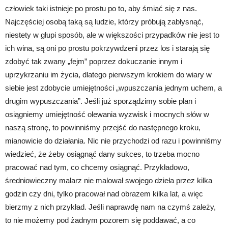
człowiek taki istnieje po prostu po to, aby śmiać się z nas.
Najczęściej osobą taką są ludzie, którzy próbują zabłysnąć,
niestety w głupi sposób, ale w większości przypadków nie jest to
ich wina, są oni po prostu pokrzywdzeni przez los i starają się
zdobyć tak zwany „fejm” poprzez dokuczanie innym i
uprzykrzaniu im życia, dlatego pierwszym krokiem do wiary w
siebie jest zdobycie umiejętności „wpuszczania jednym uchem, a
drugim wypuszczania”. Jeśli już sporządzimy sobie plan i
osiągniemy umiejętność olewania wyzwisk i mocnych słów w
naszą stronę, to powinniśmy przejść do następnego kroku,
mianowicie do działania. Nic nie przychodzi od razu i powinniśmy
wiedzieć, że żeby osiągnąć dany sukces, to trzeba mocno
pracować nad tym, co chcemy osiągnąć. Przykładowo,
średniowieczny malarz nie malował swojego dzieła przez kilka
godzin czy dni, tylko pracował nad obrazem kilka lat, a więc
bierzmy z nich przykład. Jeśli naprawdę nam na czymś zależy,
to nie możemy pod żadnym pozorem się poddawać, a co