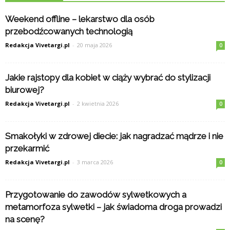
Weekend offline – lekarstwo dla osób
przebodźcowanych technologią
Redakcja Vivetargi.pl
-
20 maja 2026
0
Jakie rajstopy dla kobiet w ciąży wybrać do stylizacji
biurowej?
Redakcja Vivetargi.pl
-
2 kwietnia 2026
0
Smakołyki w zdrowej diecie: jak nagradzać mądrze i nie
przekarmić
Redakcja Vivetargi.pl
-
3 marca 2026
0
Przygotowanie do zawodów sylwetkowych a
metamorfoza sylwetki – jak świadoma droga prowadzi
na scenę?