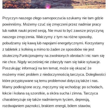
Przyczyn naszego złego samopoczucia szukamy nie tam gdzie
powinniśmy. Możemy czuć się zmęczeni przez nadmiar pracy
lub natłok nauki przed sesją. Nie musi to być zawsze przyczyną
naszego zmęczenia. Walczymy z tym na różne sposoby,
pobudzamy się kawą lub napojami energetycznymi. Korzystamy
z tabletek z kofeiną a mimo to żaden ze sposobów nie jest
skuteczny.Funkcjonujemy na zwolnionych obrotach i nic nam się
nie chce. Nigdy wcześniej nie zdarzyły nam się takie sytuacje.
Poszukując informacji na ten temat, może się okazać że
możemy mieć problem z niedoczynnością tarczyca. Dolegliwości
które przypisywane są temu problemowi dotyczą także i nas.
Mamy podkrążone oczy, męczymy się wchodząc po schodach,
łokcie i kolana są szorstkie, a skóra sucha i zimna. Tarczyca
charakteryzuje się także nadmiernym tyciem, depresją,
rozdwajaniem paznokci, brakiem energii, bólem stawów,