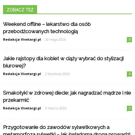
ZOBACZ TEŻ
Weekend offline – lekarstwo dla osób
przebodźcowanych technologią
Redakcja Vivetargi.pl
-
20 maja 2026
0
Jakie rajstopy dla kobiet w ciąży wybrać do stylizacji
biurowej?
Redakcja Vivetargi.pl
-
2 kwietnia 2026
0
Smakołyki w zdrowej diecie: jak nagradzać mądrze i nie
przekarmić
Redakcja Vivetargi.pl
-
3 marca 2026
0
Przygotowanie do zawodów sylwetkowych a
metamorfoza sylwetki – jak świadoma droga prowadzi