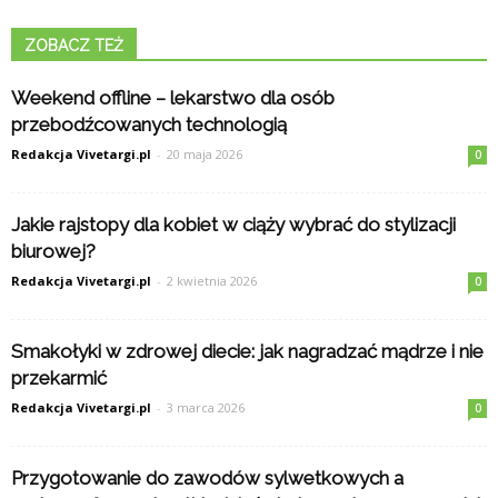
ZOBACZ TEŻ
Weekend offline – lekarstwo dla osób
przebodźcowanych technologią
Redakcja Vivetargi.pl
-
20 maja 2026
0
Jakie rajstopy dla kobiet w ciąży wybrać do stylizacji
biurowej?
Redakcja Vivetargi.pl
-
2 kwietnia 2026
0
Smakołyki w zdrowej diecie: jak nagradzać mądrze i nie
przekarmić
Redakcja Vivetargi.pl
-
3 marca 2026
0
Przygotowanie do zawodów sylwetkowych a