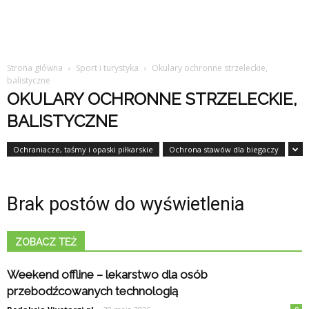
Strona główna
Sport i turystyka
Okulary ochronne strzeleckie,
balistyczne
OKULARY OCHRONNE STRZELECKIE,
BALISTYCZNE
Ochraniacze, taśmy i opaski piłkarskie
Ochrona stawów dla biegaczy
Brak postów do wyświetlenia
ZOBACZ TEŻ
Weekend offline – lekarstwo dla osób
przebodźcowanych technologią