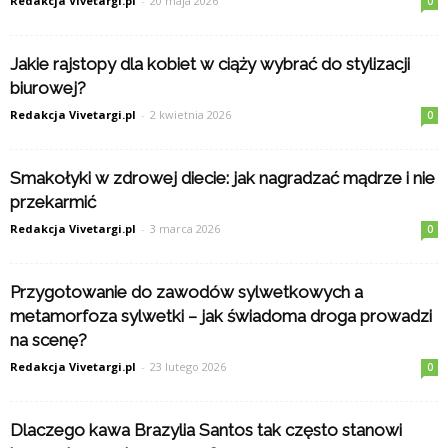
Redakcja Vivetargi.pl
-
20 maja 2026
0
Jakie rajstopy dla kobiet w ciąży wybrać do stylizacji
biurowej?
Redakcja Vivetargi.pl
-
2 kwietnia 2026
0
Smakołyki w zdrowej diecie: jak nagradzać mądrze i nie
przekarmić
Redakcja Vivetargi.pl
-
3 marca 2026
0
Przygotowanie do zawodów sylwetkowych a
metamorfoza sylwetki – jak świadoma droga prowadzi
na scenę?
Redakcja Vivetargi.pl
-
23 lutego 2026
0
Dlaczego kawa Brazylia Santos tak często stanowi