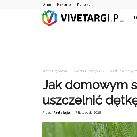
O nas
Reklama
Kontakt
Vive
Strona główna
Sport i turystyka
Opaski na obręc
Jak domowym 
uszczelnić dętk
Przez
Redakcja
-
7 listopada 2025