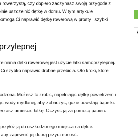
m rowerzystą, czy dopiero zaczynasz swoją przygodę z
elnie uszczelnić dętkę w domu. W tym artykule
pomogą Ci naprawić dętkę rowerową w prosty i szybki
Ka
przylepnej
niania dętki rowerowej jest użycie łatki samoprzylepnej.
 Ci szybko naprawić drobne przebicia. Oto kroki, które
kodzona. Możesz to zrobić, napełniając dętkę powietrzem i
c wody mydlanej, aby zobaczyć, gdzie powstają bąbelki.
mierzasz umieścić łatkę. Oczyść ją za pomocą papieru
ie przyłóż ją do uszkodzonego miejsca na dętce.
d, aby zapewnić jej dobrą przyczepność.