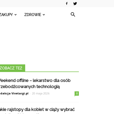
ZAKUPY
ZDROWIE
ZOBACZ TEŻ
eekend offline – lekarstwo dla osób
rzebodźcowanych technologią
dakcja Vivetargi.pl
-
20 maja 2026
0
akie rajstopy dla kobiet w ciąży wybrać