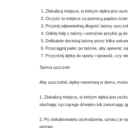
Zlokalizuj miejsce, w którym dętka jest usz
Oczyść to miejsce za pomocą papieru ściern
Przytnij odpowiednią długość taśmy uszczeln
Odklej folię z taśmy i ostrożnie przyłóż ją
Delikatnie dociskaj taśmę przez kilka seku
Przeciągnij palec po taśmie, aby upewnić się
Przyciśnij dętkę do opony i sprawdź, czy n
Taśma uszczeln
Aby uszczelnić dętkę rowerową w domu, możes
1. Zlokalizuj miejsce, w którym dętka jest usz
słuchając syczącego dźwięku lub zanurzając ją
2. Po zlokalizowaniu uszkodzenia, oznacz je n
później.