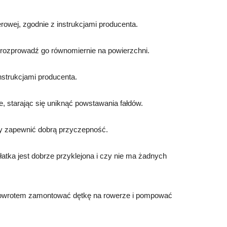
erowej, zgodnie z instrukcjami producenta.
i rozprowadź go równomiernie na powierzchni.
 instrukcjami producenta.
, starając się uniknąć powstawania fałdów.
aby zapewnić dobrą przyczepność.
atka jest dobrze przyklejona i czy nie ma żadnych
 powrotem zamontować dętkę na rowerze i pompować