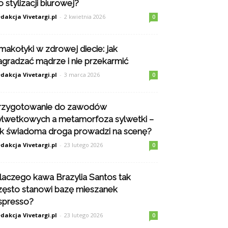
o stylizacji biurowej?
dakcja Vivetargi.pl
-
2 kwietnia 2026
0
makołyki w zdrowej diecie: jak
agradzać mądrze i nie przekarmić
dakcja Vivetargi.pl
-
3 marca 2026
0
rzygotowanie do zawodów
ylwetkowych a metamorfoza sylwetki –
ak świadoma droga prowadzi na scenę?
dakcja Vivetargi.pl
-
23 lutego 2026
0
laczego kawa Brazylia Santos tak
zęsto stanowi bazę mieszanek
spresso?
dakcja Vivetargi.pl
-
23 lutego 2026
0