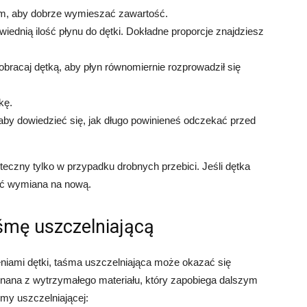
ym, aby dobrze wymieszać zawartość.
iednią ilość płynu do dętki. Dokładne proporcje znajdziesz
 obracaj dętką, aby płyn równomiernie rozprowadził się
kę.
 aby dowiedzieć się, jak długo powinieneś odczekać przed
teczny tylko w przypadku drobnych przebici. Jeśli dętka
yć wymiana na nową.
śmę uszczelniającą
niami dętki, taśma uszczelniająca może okazać się
nana z wytrzymałego materiału, który zapobiega dalszym
śmy uszczelniającej: