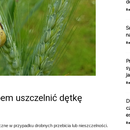
d
Re
S
n
Re
P
s
j
Re
m uszczelnić dętkę
D
c
e
Re
zne w przypadku drobnych przebicia lub nieszczelności.