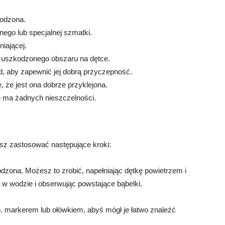
kodzona.
ego lub specjalnej szmatki.
iającej.
 do uszkodzonego obszaru na dętce.
nd, aby zapewnić jej dobrą przyczepność.
, że jest ona dobrze przyklejona.
ie ma żadnych nieszczelności.
z zastosować następujące kroki:
kodzona. Możesz to zrobić, napełniając dętkę powietrzem i
 w wodzie i obserwując powstające bąbelki.
p. markerem lub ołówkiem, abyś mógł je łatwo znaleźć