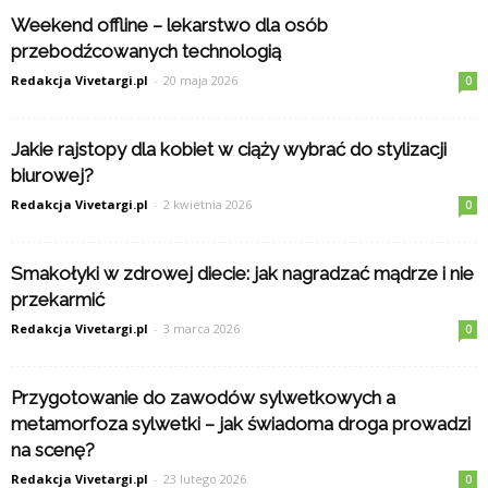
Weekend offline – lekarstwo dla osób
przebodźcowanych technologią
Redakcja Vivetargi.pl
-
20 maja 2026
0
Jakie rajstopy dla kobiet w ciąży wybrać do stylizacji
biurowej?
Redakcja Vivetargi.pl
-
2 kwietnia 2026
0
Smakołyki w zdrowej diecie: jak nagradzać mądrze i nie
przekarmić
Redakcja Vivetargi.pl
-
3 marca 2026
0
Przygotowanie do zawodów sylwetkowych a
metamorfoza sylwetki – jak świadoma droga prowadzi
na scenę?
Redakcja Vivetargi.pl
-
23 lutego 2026
0