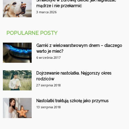
Smakołyki w zdrowej diecie: jak nagradzać
mądrze i nie przekarmić
3 marca 2026
POPULARNE POSTY
Garnki z wielowarstwowym dnem – dlaczego
warto je mieć?
6 września 2017
Dojrzewanie nastolatka. Najgorszy okres
rodziców
27 sierpnia 2018
Nastolatki traktują szkołę jako przymus
13 sierpnia 2018