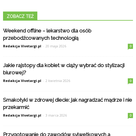
ZOBACZ TEŻ
Weekend offline – lekarstwo dla osób
przebodźcowanych technologią
Redakcja Vivetargi.pl
-
20 maja 2026
0
Jakie rajstopy dla kobiet w ciąży wybrać do stylizacji
biurowej?
Redakcja Vivetargi.pl
-
2 kwietnia 2026
0
Smakołyki w zdrowej diecie: jak nagradzać mądrze i nie
przekarmić
Redakcja Vivetargi.pl
-
3 marca 2026
0
Przygotowanie do zawodów sylwetkowych a