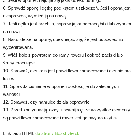
5. Jeśli w oponie znajduje się jakiś obiekt, usuń go.
6. Sprawdź oponę i dętkę pod kątem uszkodzeń. Jeśli opona jest
niesprawna, wymień ją na nową.
7. Jeśli dętka jest przebita, napraw ją za pomocą łatki lub wymień
na nową.
8. Nałóż dętkę na oponę, upewniając się, że jest odpowiednio
wycentrowana.
9. Włóż koło z powrotem do ramy roweru i dokręć zaciski lub
śruby mocujące.
10. Sprawdź, czy koło jest prawidłowo zamocowane i czy nie ma
luzów.
11. Sprawdź ciśnienie w oponie i dostosuj je do zalecanych
wartości.
12. Sprawdź, czy hamulec działa poprawnie.
13. Przed kontynuacją jazdy, upewnij się, że wszystkie elementy
są prawidłowo zamocowane i rower jest gotowy do użytku.
Link tagu HTML
do strony Bossbyte.pl: