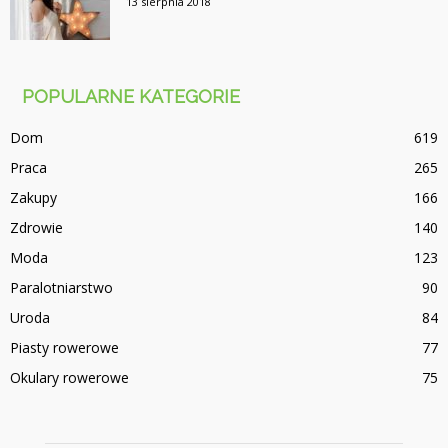
13 sierpnia 2018
POPULARNE KATEGORIE
Dom
619
Praca
265
Zakupy
166
Zdrowie
140
Moda
123
Paralotniarstwo
90
Uroda
84
Piasty rowerowe
77
Okulary rowerowe
75