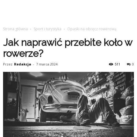
Strona główna
Sport i turystyka
Opaski na obręcz rowerową
Jak naprawić przebite koło w
rowerze?
Przez
Redakcja
-
7 marca 2024
511
0