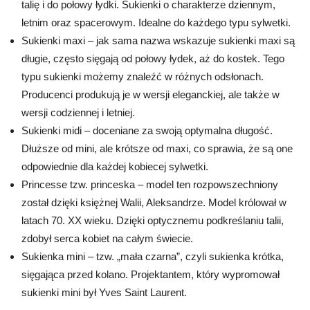
talię i do połowy łydki. Sukienki o charakterze dziennym,
letnim oraz spacerowym. Idealne do każdego typu sylwetki.
Sukienki maxi – jak sama nazwa wskazuje sukienki maxi są
długie, często sięgają od połowy łydek, aż do kostek. Tego
typu sukienki możemy znaleźć w różnych odsłonach.
Producenci produkują je w wersji eleganckiej, ale także w
wersji codziennej i letniej.
Sukienki midi – doceniane za swoją optymalna długość.
Dłuższe od mini, ale krótsze od maxi, co sprawia, że są one
odpowiednie dla każdej kobiecej sylwetki.
Princesse tzw. princeska
– model ten rozpowszechniony
został dzięki księżnej Walii, Aleksandrze. Model królował w
latach 70. XX wieku. Dzięki optycznemu podkreślaniu talii,
zdobył serca kobiet na całym świecie.
Sukienka mini – tzw. „mała czarna”, czyli sukienka krótka,
sięgająca przed kolano. Projektantem, który wypromował
sukienki mini był Yves Saint Laurent.