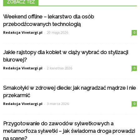
ZOBACZ TEŻ
Weekend offline – lekarstwo dla osób
przebodźcowanych technologią
Redakcja Vivetargi.pl
-
20 maja 2026
0
Jakie rajstopy dla kobiet w ciąży wybrać do stylizacji
biurowej?
Redakcja Vivetargi.pl
-
2 kwietnia 2026
0
Smakołyki w zdrowej diecie: jak nagradzać mądrze i nie
przekarmić
Redakcja Vivetargi.pl
-
3 marca 2026
0
Przygotowanie do zawodów sylwetkowych a
metamorfoza sylwetki – jak świadoma droga prowadzi
na scenę?