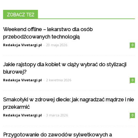
ZOBACZ TEŻ
Weekend offline – lekarstwo dla osób
przebodźcowanych technologią
Redakcja Vivetargi.pl
-
20 maja 2026
0
Jakie rajstopy dla kobiet w ciąży wybrać do stylizacji
biurowej?
Redakcja Vivetargi.pl
-
2 kwietnia 2026
0
Smakołyki w zdrowej diecie: jak nagradzać mądrze i nie
przekarmić
Redakcja Vivetargi.pl
-
3 marca 2026
0
Przygotowanie do zawodów sylwetkowych a