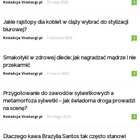
Redakcja Vivetargi.pl
-
20 maja 2026
0
Jakie rajstopy dla kobiet w ciąży wybrać do stylizacji
biurowej?
Redakcja Vivetargi.pl
-
2 kwietnia 2026
0
Smakołyki w zdrowej diecie: jak nagradzać mądrze i nie
przekarmić
Redakcja Vivetargi.pl
-
3 marca 2026
0
Przygotowanie do zawodów sylwetkowych a
metamorfoza sylwetki – jak świadoma droga prowadzi
na scenę?
Redakcja Vivetargi.pl
-
23 lutego 2026
0
Dlaczego kawa Brazylia Santos tak często stanowi