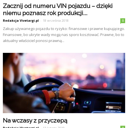
Zacznij od numeru VIN pojazdu – dzięki
niemu poznasz rok produkcji...
Redakcja Vivetargi.pl
-
18 września 2018
0
Zakup używanego pojazdu to ryzyko: finansowe i prawne kupującego.
Finansowe, bo ukryte wady mogą nas sporo kosztować. Prawne, bo to
aktualny właściciel ponosi prawną...
Na wczasy z przyczepą
Redakcja Vivetargi.pl
-
13 lutego 2019