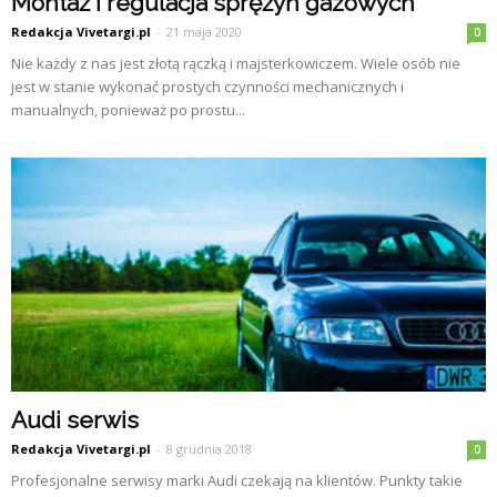
Montaż i regulacja sprężyn gazowych
Redakcja Vivetargi.pl
-
21 maja 2020
0
Nie każdy z nas jest złotą rączką i majsterkowiczem. Wiele osób nie
jest w stanie wykonać prostych czynności mechanicznych i
manualnych, ponieważ po prostu...
Audi serwis
Redakcja Vivetargi.pl
-
8 grudnia 2018
0
Profesjonalne serwisy marki Audi czekają na klientów. Punkty takie