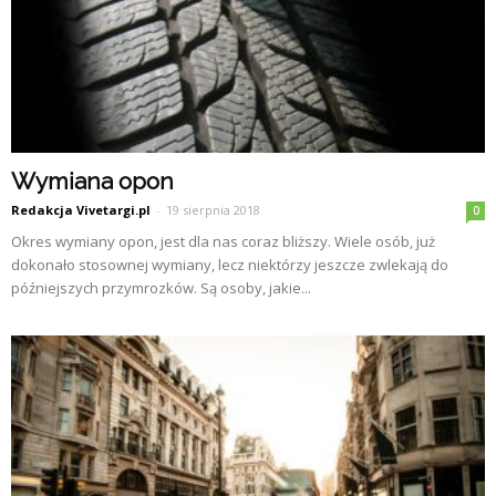
Wymiana opon
Redakcja Vivetargi.pl
-
19 sierpnia 2018
0
Okres wymiany opon, jest dla nas coraz bliższy. Wiele osób, już
dokonało stosownej wymiany, lecz niektórzy jeszcze zwlekają do
późniejszych przymrozków. Są osoby, jakie...