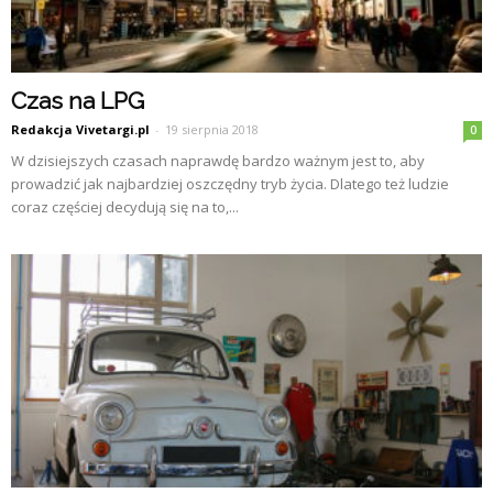
Czas na LPG
Redakcja Vivetargi.pl
-
19 sierpnia 2018
0
W dzisiejszych czasach naprawdę bardzo ważnym jest to, aby
prowadzić jak najbardziej oszczędny tryb życia. Dlatego też ludzie
coraz częściej decydują się na to,...