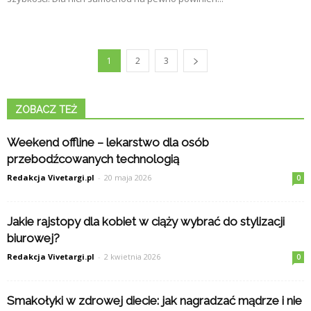
1
2
3
ZOBACZ TEŻ
Weekend offline – lekarstwo dla osób
przebodźcowanych technologią
Redakcja Vivetargi.pl
-
20 maja 2026
0
Jakie rajstopy dla kobiet w ciąży wybrać do stylizacji
biurowej?
Redakcja Vivetargi.pl
-
2 kwietnia 2026
0
Smakołyki w zdrowej diecie: jak nagradzać mądrze i nie