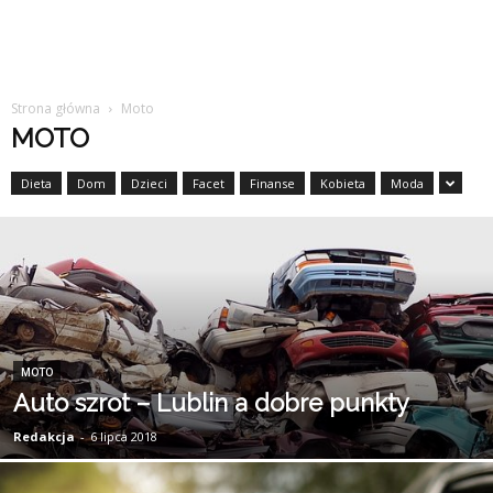
Strona główna
Moto
MOTO
Dieta
Dom
Dzieci
Facet
Finanse
Kobieta
Moda
MOTO
Auto szrot – Lublin a dobre punkty
Redakcja
-
6 lipca 2018