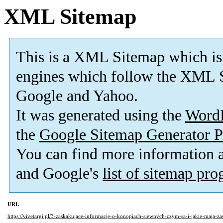
XML Sitemap
This is a XML Sitemap which is
engines which follow the XML S
Google and Yahoo.
It was generated using the
Word
the
Google Sitemap Generator P
You can find more information
and Google's
list of sitemap pr
URL
https://vivetargi.pl/3-zaskakujace-informacje-o-konopiach-siewnych-czym-sa-i-jakie-maja-za