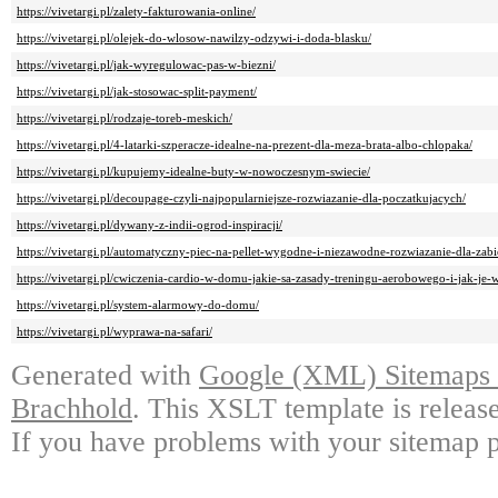
https://vivetargi.pl/zalety-fakturowania-online/
https://vivetargi.pl/olejek-do-wlosow-nawilzy-odzywi-i-doda-blasku/
https://vivetargi.pl/jak-wyregulowac-pas-w-biezni/
https://vivetargi.pl/jak-stosowac-split-payment/
https://vivetargi.pl/rodzaje-toreb-meskich/
https://vivetargi.pl/4-latarki-szperacze-idealne-na-prezent-dla-meza-brata-albo-chlopaka/
https://vivetargi.pl/kupujemy-idealne-buty-w-nowoczesnym-swiecie/
https://vivetargi.pl/decoupage-czyli-najpopularniejsze-rozwiazanie-dla-poczatkujacych/
https://vivetargi.pl/dywany-z-indii-ogrod-inspiracji/
https://vivetargi.pl/automatyczny-piec-na-pellet-wygodne-i-niezawodne-rozwiazanie-dla-zab
https://vivetargi.pl/cwiczenia-cardio-w-domu-jakie-sa-zasady-treningu-aerobowego-i-jak
https://vivetargi.pl/system-alarmowy-do-domu/
https://vivetargi.pl/wyprawa-na-safari/
Generated with
Google (XML) Sitemaps G
Brachhold
. This XSLT template is releas
If you have problems with your sitemap p